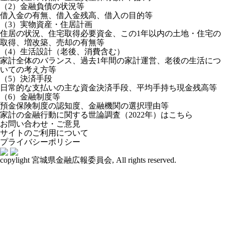
（2）金融負債の状況等
借入金の有無、借入金残高、借入の目的等
（3）実物資産・住居計画
住居の状況、住宅取得必要資金、この1年以内の土地・住宅の
取得、増改築、売却の有無等
（4）生活設計（老後、消費含む）
家計全体のバランス、過去1年間の家計運営、老後の生活につ
いての考え方等
（5）決済手段
日常的な支払いの主な資金決済手段、平均手持ち現金残高等
（6）金融制度等
預金保険制度の認知度、金融機関の選択理由等
家計の金融行動に関する世論調査（2022年）はこちら
お問い合わせ・ご意見
サイトのご利用について
プライバシーポリシー
copylight 宮城県金融広報委員会, All rights reserved.