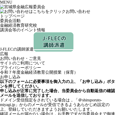
MENU
お問い合わせ
トップページ
委員会活動
金融経済教育研究校
講演会等のイベント情報
J-FLECの講師派遣
広報
お問い合わせ・ご意見
サイトのご利用について
プライバシーポリシー
令和７年度金融経済教育公開授業（保育）
お申し込み
以下のフォームに必要事項を御入力の上、「お申し込み」ボタ
ンを押してください。
申し込みが正常に完了した場合、当委員会から自動返信の確認
メールを送信しております。
ドメイン受信指定をされている場合は，「＠shiruporuto-
miyagi.jp」からのメールが受信できるようあらかじめ設定の
上、登録していただきますようお願いいたします。
確認メールが届かない場合は，お手数ですが当委員会まで御連