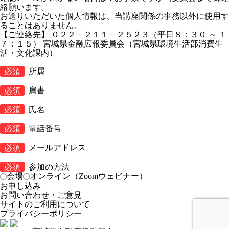
絡願います。
お送りいただいた個人情報は、当講座関係の事務以外に使用す
ることはありません。
【ご連絡先】 ０２２－２１１－２５２３（平日８：３０ ～ １
７：１５） 宮城県金融広報委員会（宮城県環境生活部消費生
活・文化課内）
必須
所属
必須
肩書
必須
氏名
必須
電話番号
必須
メールアドレス
必須
参加の方法
会場
オンライン（Zoomウェビナー）
お問い合わせ・ご意見
サイトのご利用について
プライバシーポリシー